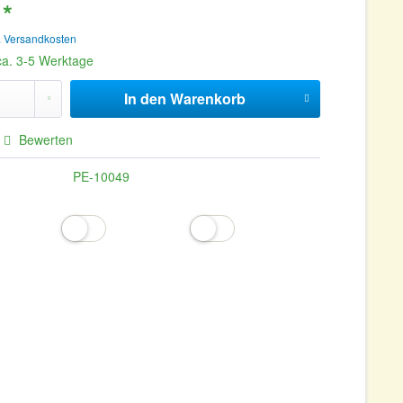
 *
. Versandkosten
 ca. 3-5 Werktage
In den
Warenkorb
Bewerten
PE-10049