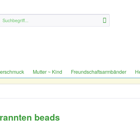
derschmuck
Mutter ~ Kind
Freundschaftsarmbänder
H
ebrannten beads