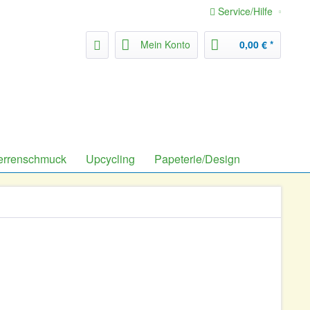
Service/Hilfe
Mein Konto
0,00 € *
errenschmuck
Upcycling
Papeterie/Design