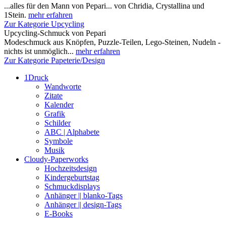
...alles für den Mann von Pepari... von Chridia, Crystallina und
1Stein.
mehr erfahren
Zur Kategorie Upcycling
Upcycling-Schmuck von Pepari
Modeschmuck aus Knöpfen, Puzzle-Teilen, Lego-Steinen, Nudeln -
nichts ist unmöglich...
mehr erfahren
Zur Kategorie Papeterie/Design
1Druck
Wandworte
Zitate
Kalender
Grafik
Schilder
ABC | Alphabete
Symbole
Musik
Cloudy-Paperworks
Hochzeitsdesign
Kindergeburtstag
Schmuckdisplays
Anhänger || blanko-Tags
Anhänger || design-Tags
E-Books