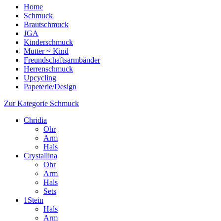
Home
Schmuck
Brautschmuck
JGA
Kinderschmuck
Mutter ~ Kind
Freundschaftsarmbänder
Herrenschmuck
Upcycling
Papeterie/Design
Zur Kategorie Schmuck
Chridia
Ohr
Arm
Hals
Crystallina
Ohr
Arm
Hals
Sets
1Stein
Hals
Arm