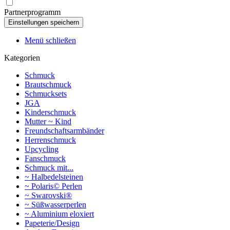
Partnerprogramm
Menü schließen
Kategorien
Schmuck
Brautschmuck
Schmucksets
JGA
Kinderschmuck
Mutter ~ Kind
Freundschaftsarmbänder
Herrenschmuck
Upcycling
Fanschmuck
Schmuck mit...
~ Halbedelsteinen
~ Polaris© Perlen
~ Swarovski®
~ Süßwasserperlen
~ Aluminium eloxiert
Papeterie/Design