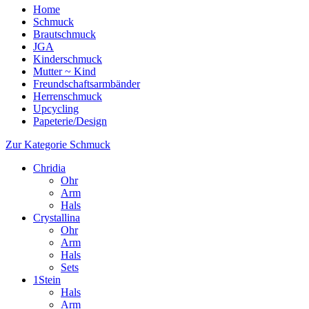
Home
Schmuck
Brautschmuck
JGA
Kinderschmuck
Mutter ~ Kind
Freundschaftsarmbänder
Herrenschmuck
Upcycling
Papeterie/Design
Zur Kategorie Schmuck
Chridia
Ohr
Arm
Hals
Crystallina
Ohr
Arm
Hals
Sets
1Stein
Hals
Arm