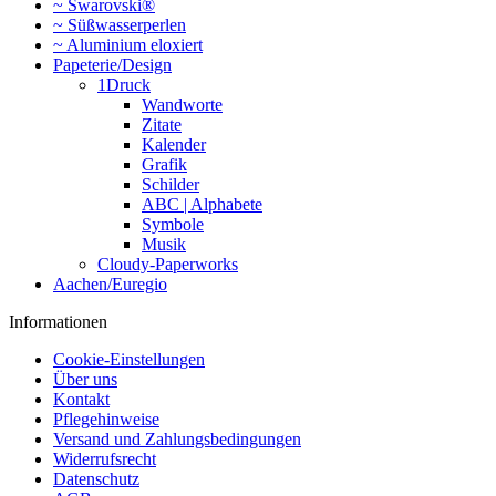
~ Swarovski®
~ Süßwasserperlen
~ Aluminium eloxiert
Papeterie/Design
1Druck
Wandworte
Zitate
Kalender
Grafik
Schilder
ABC | Alphabete
Symbole
Musik
Cloudy-Paperworks
Aachen/Euregio
Informationen
Cookie-Einstellungen
Über uns
Kontakt
Pflegehinweise
Versand und Zahlungsbedingungen
Widerrufsrecht
Datenschutz