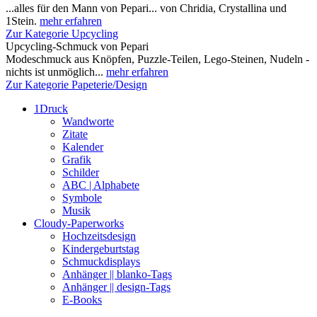
...alles für den Mann von Pepari... von Chridia, Crystallina und
1Stein.
mehr erfahren
Zur Kategorie Upcycling
Upcycling-Schmuck von Pepari
Modeschmuck aus Knöpfen, Puzzle-Teilen, Lego-Steinen, Nudeln -
nichts ist unmöglich...
mehr erfahren
Zur Kategorie Papeterie/Design
1Druck
Wandworte
Zitate
Kalender
Grafik
Schilder
ABC | Alphabete
Symbole
Musik
Cloudy-Paperworks
Hochzeitsdesign
Kindergeburtstag
Schmuckdisplays
Anhänger || blanko-Tags
Anhänger || design-Tags
E-Books