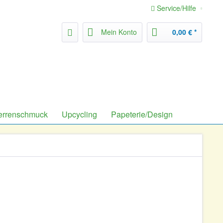
Service/Hilfe
Mein Konto
0,00 € *
errenschmuck
Upcycling
Papeterie/Design