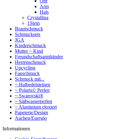
Ohr
Arm
Hals
Crystallina
1Stein
Brautschmuck
Schmucksets
JGA
Kinderschmuck
Mutter ~ Kind
Freundschaftsarmbänder
Herrenschmuck
Upcycling
Fanschmuck
Schmuck mit...
~ Halbedelsteinen
~ Polaris© Perlen
~ Swarovski®
~ Süßwasserperlen
~ Aluminium eloxiert
Papeterie/Design
Aachen/Euregio
Informationen