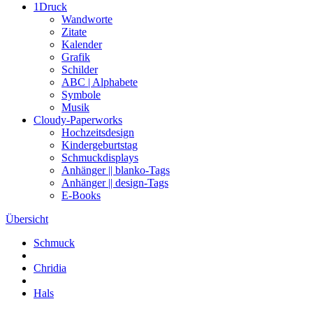
1Druck
Wandworte
Zitate
Kalender
Grafik
Schilder
ABC | Alphabete
Symbole
Musik
Cloudy-Paperworks
Hochzeitsdesign
Kindergeburtstag
Schmuckdisplays
Anhänger || blanko-Tags
Anhänger || design-Tags
E-Books
Übersicht
Schmuck
Chridia
Hals