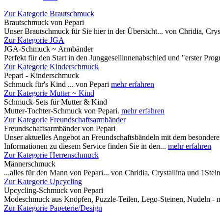
Zur Kategorie Brautschmuck
Brautschmuck von Pepari
Unser Brautschmuck für Sie hier in der Übersicht... von Chridia, Cry
Zur Kategorie JGA
JGA-Schmuck ~ Armbänder
Perfekt für den Start in den Junggesellinnenabschied und "erster P
Zur Kategorie Kinderschmuck
Pepari - Kinderschmuck
Schmuck für's Kind ... von Pepari
mehr erfahren
Zur Kategorie Mutter ~ Kind
Schmuck-Sets für Mutter & Kind
Mutter-Tochter-Schmuck von Pepari.
mehr erfahren
Zur Kategorie Freundschaftsarmbänder
Freundschaftsarmbänder von Pepari
Unser aktuelles Angebot an Freundschaftsbändeln mit dem besondere
Informationen zu diesem Service finden Sie in den...
mehr erfahren
Zur Kategorie Herrenschmuck
Männerschmuck
...alles für den Mann von Pepari... von Chridia, Crystallina und 1Stei
Zur Kategorie Upcycling
Upcycling-Schmuck von Pepari
Modeschmuck aus Knöpfen, Puzzle-Teilen, Lego-Steinen, Nudeln - ni
Zur Kategorie Papeterie/Design