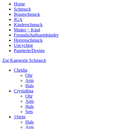
Home
Schmuck
Brautschmuck
JGA
Kinderschmuck
Mutter ~ Kind
Freundschaftsarmbänder
Herrenschmuck
Upcycling
Papeterie/Design
Zur Kategorie Schmuck
Chridia
Ohr
Arm
Hals
Crystallina
Ohr
Arm
Hals
Sets
1Stein
Hals
Arm