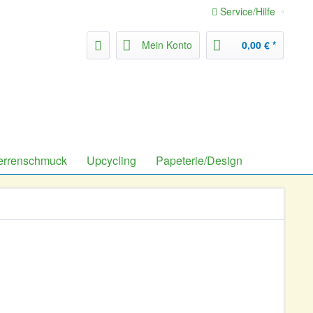
Service/Hilfe
Mein Konto
0,00 € *
errenschmuck
Upcycling
Papeterie/Design