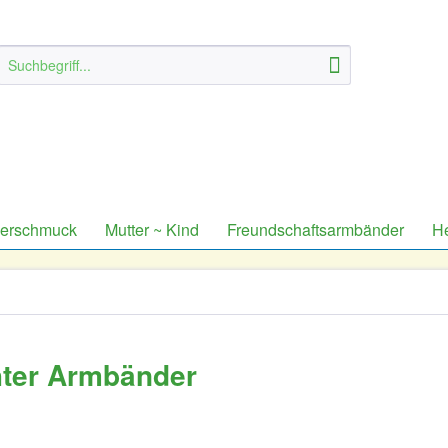
derschmuck
Mutter ~ Kind
Freundschaftsarmbänder
H
chter Armbänder