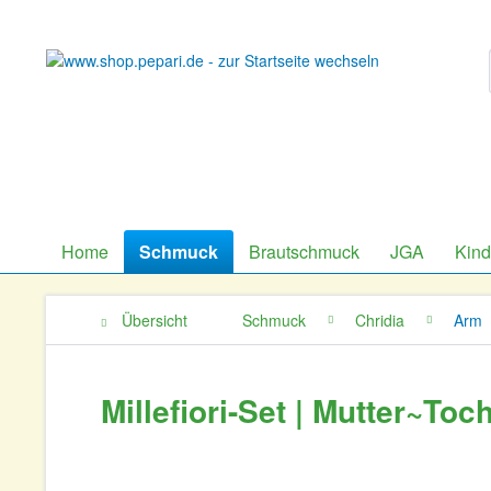
Home
Schmuck
Brautschmuck
JGA
Kin
Übersicht
Schmuck
Chridia
Arm
Millefiori-Set | Mutter~To