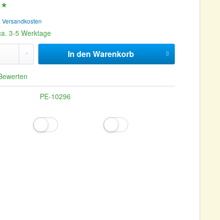
 *
. Versandkosten
 ca. 3-5 Werktage
In den
Warenkorb
Bewerten
PE-10296