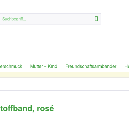
derschmuck
Mutter ~ Kind
Freundschaftsarmbänder
H
toffband, rosé