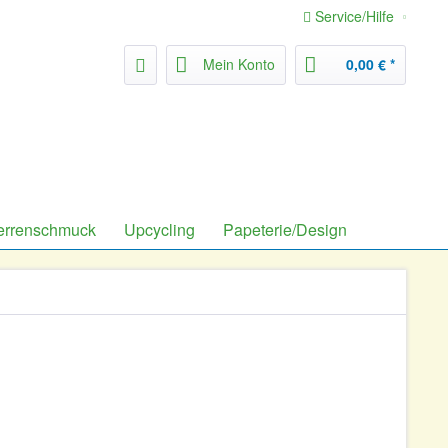
Service/Hilfe
Mein Konto
0,00 € *
errenschmuck
Upcycling
Papeterie/Design