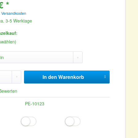
€ *
. Versandkosten
 ca. 3-5 Werktage
nzelkauf:
uswählen)
In den
Warenkorb
Bewerten
PE-10123