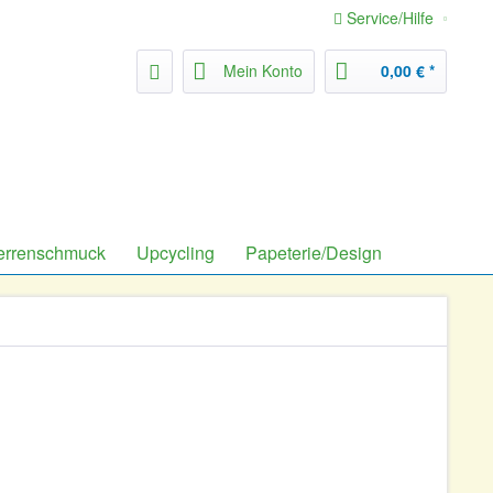
Service/Hilfe
Mein Konto
0,00 € *
errenschmuck
Upcycling
Papeterie/Design